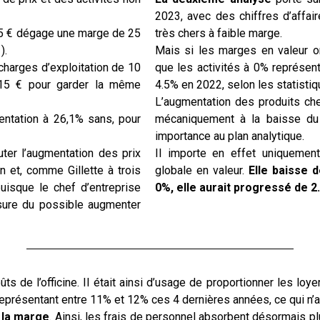
2023, avec des chiffres d’affai
75 € dégage une marge de 25
très chers à faible marge.
).
Mais si les marges en valeur o
 charges d’exploitation de 10
que les activités à 0% représent
115 € pour garder la même
4.5% en 2022, selon les statistiq
L’augmentation des produits che
ntation à 26,1% sans, pour
mécaniquement à la baisse du 
importance au plan analytique.
cuter l’augmentation des prix
Il importe en effet uniquement
on et, comme Gillette à trois
globale en valeur.
Elle baisse d
uisque le chef d’entreprise
0%, elle aurait progressé de 2
mesure du possible augmenter
ts de l’officine.
Il était ainsi d’usage de proportionner les loy
 représentant entre 11% et 12% ces 4 dernières années, ce qui n
 la marge
. Ainsi, les frais de personnel absorbent désormais 