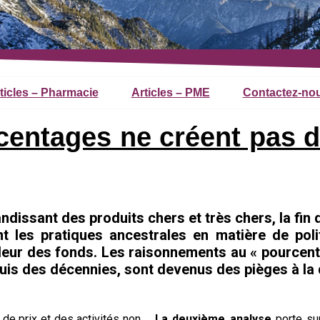
ticles – Pharmacie
Articles – PME
Contactez-no
entages ne créent pas d
randissant des produits chers et très chers, la fin
ent les pratiques ancestrales en matière de pol
valeur des fonds. Les raisonnements au « pourcent
uis des décennies, sont devenus des pièges à la d
 de prix et des activités non
La deuxième analyse
porte sur