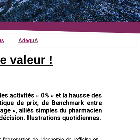
us
AdequA
e valeur !
 des activités « 0% » et la hausse des
itique de prix, de Benchmark entre
age », alliés simples du pharmacien
écision. Illustrations quotidiennes.
 l’observation de l’économie de l’officine en