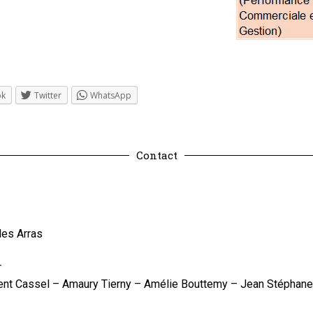
ok
Twitter
WhatsApp
Contact
les Arras
r
urent Cassel – Amaury Tierny – Amélie Bouttemy – Jean Stéphane