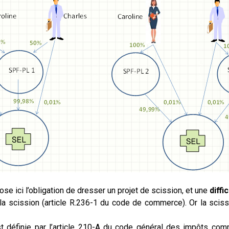
se ici l’obligation de dresser un projet de scission, et une
diffi
e la scission (article R.236-1 du code de commerce). Or la sciss
st définie par l’article 210-A du code général des impôts comm