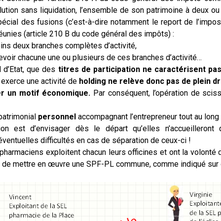
ution sans liquidation, l’ensemble de son patrimoine à deux ou
pécial des fusions (c’est-à-dire notamment le report de l’impo
réunies (article 210 B du code général des impôts) :
ins deux branches complètes d’activité,
cevoir chacune une ou plusieurs de ces branches d’activité…
l d’Etat, que des
titres de participation ne caractérisent p
 exerce une activité de
holding ne relève donc pas de plein dr
er un motif économique.
Par conséquent, l’opération de sci
patrimonial
personnel
accompagnant l’entrepreneur tout au long 
ution est d’envisager dès le départ qu’elles n’accueilleron
ventuelles difficultés en cas de séparation de ceux-ci !
s pharmaciens exploitent chacun leurs officines et ont la volonté
ible de mettre en œuvre une SPF-PL commune, comme indiqué sur