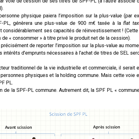
 par voie de cession de ses titres de SPF-PL (à l’autre associé
l).
 personne physique paiera l’imposition sur la plus-value (par 
SPF-PL, génèrera une plus-value de 900 m€ taxée à la
flat ta
nt considérablement ses capacités de réinvestissement ! (Cette si
is de « consommer » à titre privé le produit net de la cession).
t précisément de reporter l’imposition sur la plus-value au mome
es intérêts d’emprunts nécessaires à l’achat de titres de SEL ser
teur traditionnel de la vie industrielle et commerciale, il serait
s personnes physiques et la holding commune. Mais cette voie e
PF PL.
ion de la SPF-PL commune. Autrement dit, la SPF PL « commune