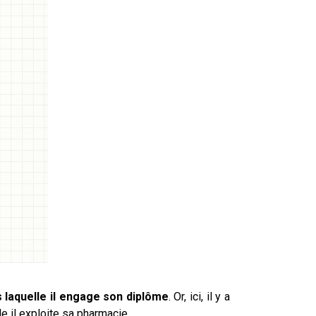
s laquelle il engage son diplôme
. Or, ici, il y a
le il exploite sa pharmacie.