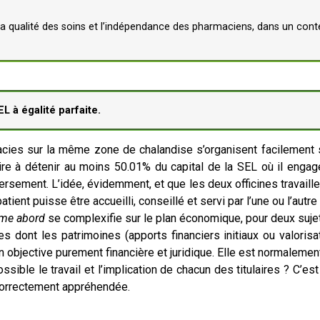
r la qualité des soins et l’indépendance des pharmaciens, dans un cont
L à égalité parfaite.
acies sur la même zone de chalandise s’organisent facilement s
aire à détenir au moins 50.01% du capital de la SEL où il eng
ersement. L’idée, évidemment, et que les deux officines travaille
tient puisse être accueilli, conseillé et servi par l’une ou l’autre
ime abord
se complexifie sur le plan économique, pour deux suje
s dont les patrimoines (apports financiers initiaux ou valorisa
 objective purement financière et juridique. Elle est normalement
ble le travail et l’implication de chacun des titulaires ? C’est u
correctement appréhendée.