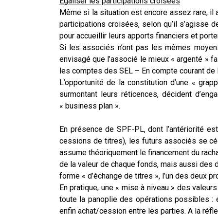
Egaliser les participations croisées
Même si la situation est encore assez rare, 
participations croisées, selon qu’il s’agisse
pour accueillir leurs apports financiers et port
Si les associés n’ont pas les mêmes moyens, m
envisagé que l’associé le mieux « argenté » fas
les comptes des SEL – En compte courant de l’
L’opportunité de la constitution d’une « grapp
surmontant leurs réticences, décident d’en
« business plan ».
En présence de SPF-PL, dont l’antériorité es
cessions de titres), les futurs associés se 
assume théoriquement le financement du rachat d
de la valeur de chaque fonds, mais aussi des d
forme « d’échange de titres », l’un des deux p
En pratique, une « mise à niveau » des valeur
toute la panoplie des opérations possibles : e
enfin achat/cession entre les parties. A la réf