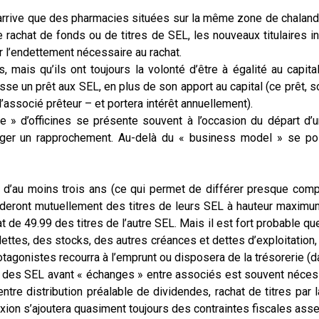
il arrive que des pharmacies situées sur la même zone de chala
 de rachat de fonds ou de titres de SEL, les nouveaux titulaire
er l’endettement nécessaire au rachat.
ais qu’ils ont toujours la volonté d’être à égalité au capital
se un prêt aux SEL, en plus de son apport au capital (ce prêt, s
associé prêteur – et portera intérêt annuellement).
e » d’officines se présente souvent à l’occasion du départ d’un 
gager un rapprochement. Au-delà du « business model » se po
t d’au moins trois ans (ce qui permet de différer presque comp
céderont mutuellement des titres de leurs SEL à hauteur maximu
e 49.99 des titres de l’autre SEL. Mais il est fort probable que
ettes, des stocks, des autres créances et dettes d’exploitation, 
rotagonistes recourra à l’emprunt ou disposera de la trésorerie 
s des SEL avant « échanges » entre associés est souvent nécessai
ntre distribution préalable de dividendes, rachat de titres par
lexion s’ajoutera quasiment toujours des contraintes fiscales asse