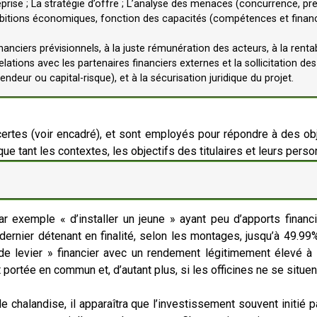
reprise ; La stratégie d’offre ; L’analyse des menaces (concurrence, pr
ambitions économiques, fonction des capacités (compétences et financ
nanciers prévisionnels, à la juste rémunération des acteurs, à la rentabi
elations avec les partenaires financiers externes et la sollicitation d
endeur ou capital-risque), et à la sécurisation juridique du projet.
if certes (voir encadré), et sont employés pour répondre à des o
e tant les contextes, les objectifs des titulaires et leurs person
 par exemple « d’installer un jeune » ayant peu d’apports fina
e dernier détenant en finalité, selon les montages, jusqu’à 49.9
de levier » financier avec un rendement légitimement élevé à 
est portée en commun et, d’autant plus, si les officines ne se sit
 chalandise, il apparaîtra que l’investissement souvent initié p